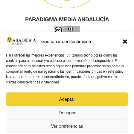
PARADIGMA MEDIA ANDALUCÍA
Este obra está bajo una
licencia de Creative Commons
Gestionar consentimiento
Reconocimiento 4.0 Internacional
.
Para ofrecer las mejores experiencias, utilizamos tecnologías como las
Contacto por correo
cookies para almacenar y/o acceder a la información del dispositivo. El
consentimiento de estas tecnologías nos permitirá procesar datos como el
comportamiento de navegación o las identificaciones únicas en este sitio.
No consentir o retirar el consentimiento, puede afectar negativamente a
ciertas características y funciones.
Aviso legal
Aceptar
Política de privacidad
Denegar
Política de coookies
Ver preferencias