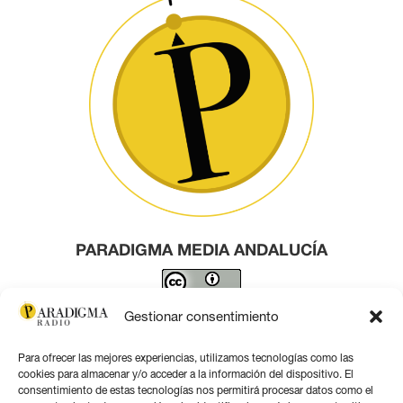
PARADIGMA MEDIA ANDALUCÍA
Este obra está bajo una
licencia de Creative Commons
Gestionar consentimiento
Reconocimiento 4.0 Internacional
.
Para ofrecer las mejores experiencias, utilizamos tecnologías como las
Contacto por correo
cookies para almacenar y/o acceder a la información del dispositivo. El
consentimiento de estas tecnologías nos permitirá procesar datos como el