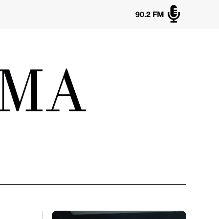

90.2 FM