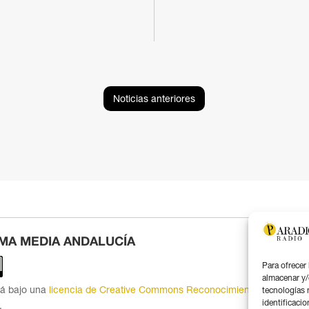
Noticias anteriores
MA MEDIA ANDALUCÍA
Para ofrecer
almacenar y/
tá bajo una
licencia de Creative Commons Reconocimiento 4.0
tecnologías 
identificacio
.