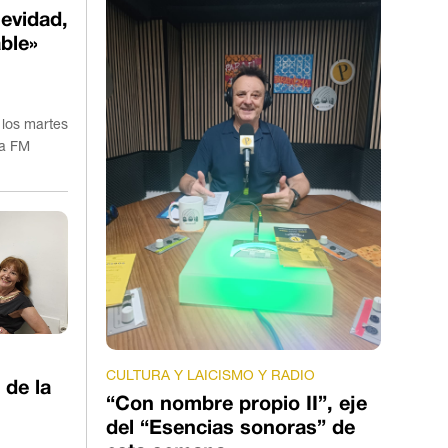
evidad,
ble»
 los martes
la FM
CULTURA Y LAICISMO Y RADIO
 de la
“Con nombre propio II”, eje
del “Esencias sonoras” de