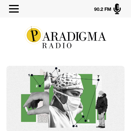

90.2 FM