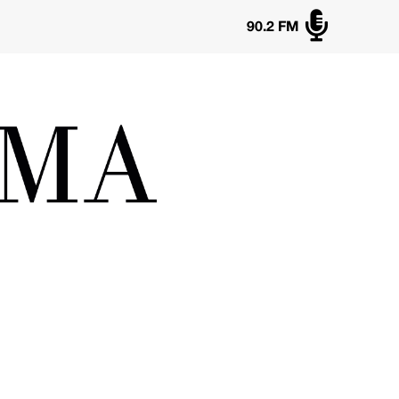

90.2 FM