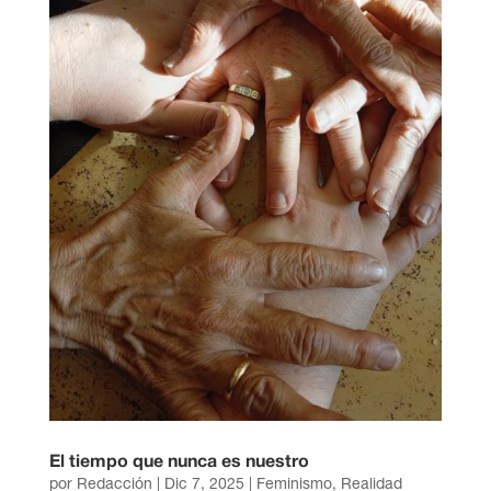
El tiempo que nunca es nuestro
por
Redacción
|
Dic 7, 2025
|
Feminismo
,
Realidad