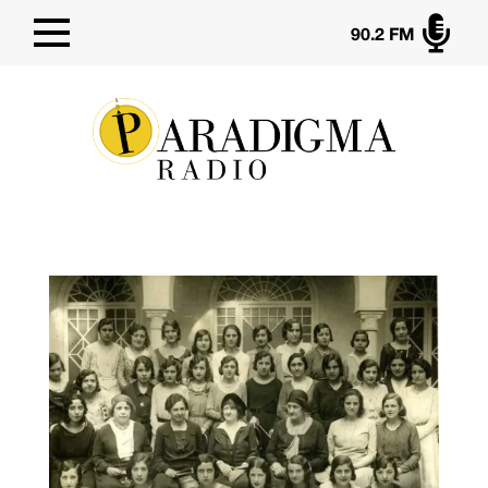

90.2 FM