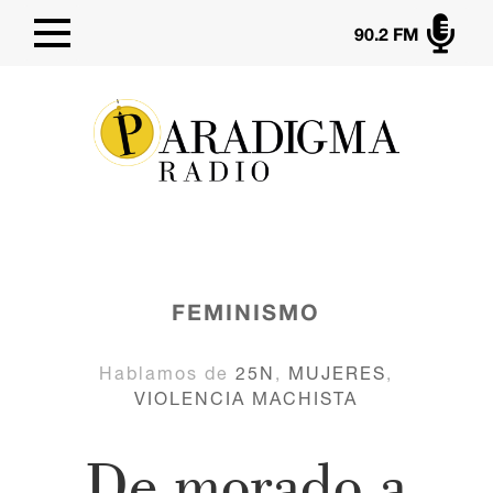

90.2 FM
FEMINISMO
Hablamos de
25N
,
MUJERES
,
VIOLENCIA MACHISTA
De morado a