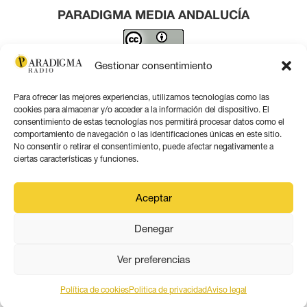
PARADIGMA MEDIA ANDALUCÍA
Este obra está bajo una
licencia de Creative Commons
Gestionar consentimiento
Reconocimiento 4.0 Internacional
.
Para ofrecer las mejores experiencias, utilizamos tecnologías como las
Contacto por correo
cookies para almacenar y/o acceder a la información del dispositivo. El
consentimiento de estas tecnologías nos permitirá procesar datos como el
comportamiento de navegación o las identificaciones únicas en este sitio.
No consentir o retirar el consentimiento, puede afectar negativamente a
ciertas características y funciones.
Aviso legal
Aceptar
Política de privacidad
Denegar
Política de coookies
Ver preferencias
Política de cookies
Politica de privacidad
Aviso legal