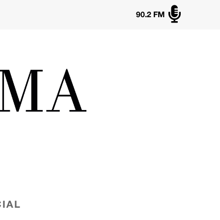

90.2 FM
IAL