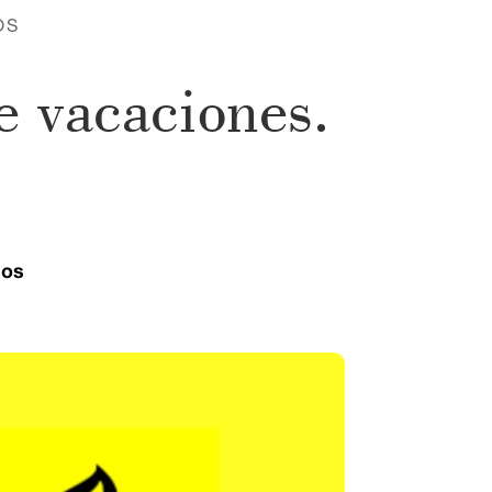
OS
e vacaciones.
ios