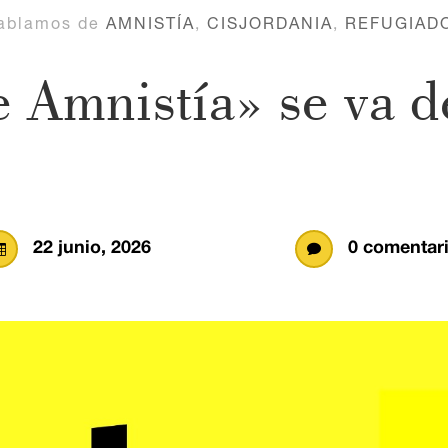
ablamos de
AMNISTÍA
,
CISJORDANIA
,
REFUGIAD
 Amnistía» se va d
22 junio, 2026
0 comentar

