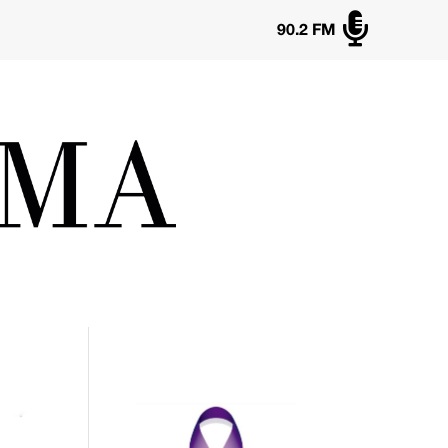

90.2 FM