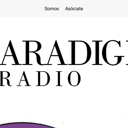
Somos
Asóciate