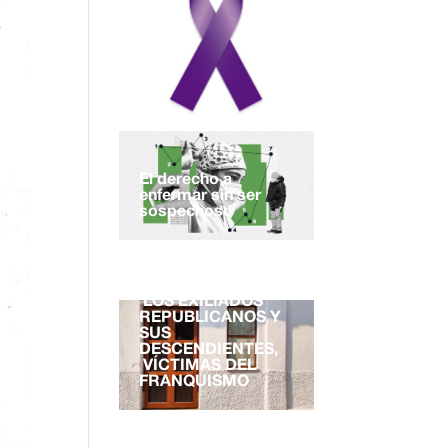
El derecho a
enfermar sin ser
sospechoso
EL DERECHO A LA
NACIONALIDAD.
LOS EXILIADOS
REPUBLICANOS Y
SUS
DESCENDIENTES,
VÍCTIMAS DEL
FRANQUISMO