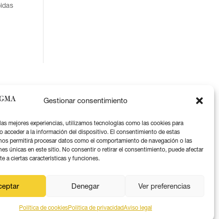
idas
Gestionar consentimiento
 las mejores experiencias, utilizamos tecnologías como las cookies para
o acceder a la información del dispositivo. El consentimiento de estas
nos permitirá procesar datos como el comportamiento de navegación o las
Aviso legal
nes únicas en este sitio. No consentir o retirar el consentimiento, puede afectar
 a ciertas características y funciones.
Política de privacidad
Política de coookies
ceptar
Denegar
Ver preferencias
Política de cookies
Politica de privacidad
Aviso legal