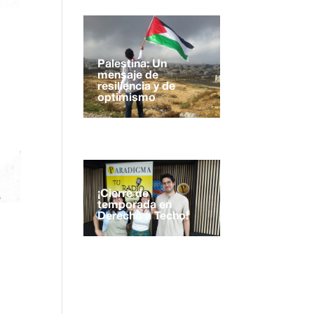
Palestina: Un
mensaje de
resiliencia y de
optimismo
¡Cierre de
temporada en
Derecho a Techo!