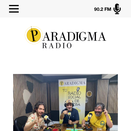

90.2 FM