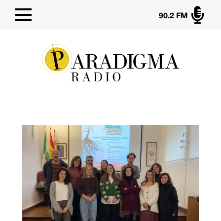

90.2 FM