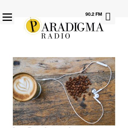

90.2 FM