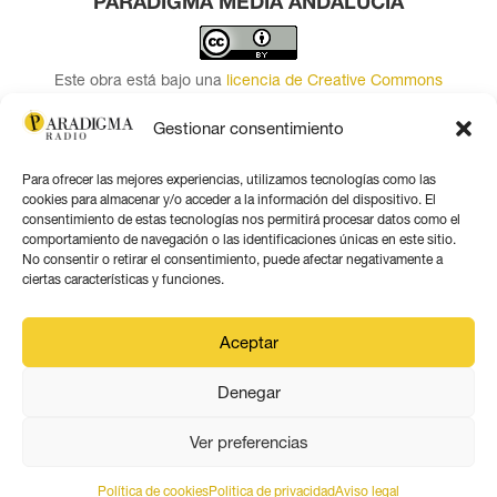
PARADIGMA MEDIA ANDALUCÍA
Este obra está bajo una
licencia de Creative Commons
Reconocimiento 4.0 Internacional
.
Gestionar consentimiento
Contacto por correo
Para ofrecer las mejores experiencias, utilizamos tecnologías como las
Seguir
cookies para almacenar y/o acceder a la información del dispositivo. El
Seguir
consentimiento de estas tecnologías nos permitirá procesar datos como el
comportamiento de navegación o las identificaciones únicas en este sitio.
Seguir
No consentir o retirar el consentimiento, puede afectar negativamente a
Seguir
ciertas características y funciones.
Seguir
Seguir
Aceptar
Denegar
Aviso legal
Ver preferencias
Política de privacidad
Política de cookies
Politica de privacidad
Aviso legal