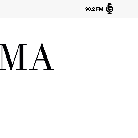

90.2 FM