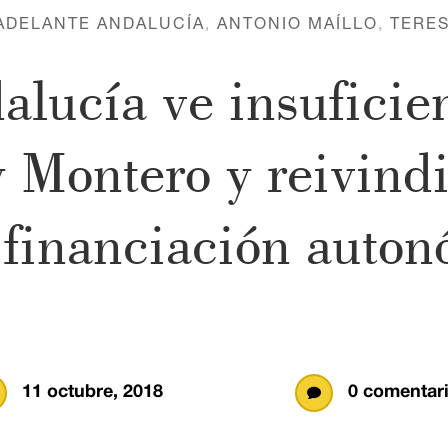
ADELANTE ANDALUCÍA
,
ANTONIO MAÍLLO
,
TERE
lucía ve insuficie
y Montero y reivindi
 financiación auto
11 octubre, 2018
0 comentar
