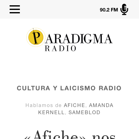

90.2 FM
CULTURA Y LAICISMO
RADIO
Hablamos de
AFICHE
,
AMANDA
KERNELL
,
SAMEBLOD
«Afiche» nos