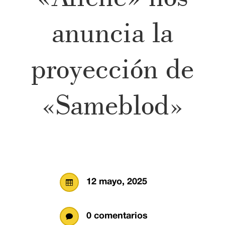
anuncia la
proyección de
«Sameblod»
12 mayo, 2025

0 comentarios
