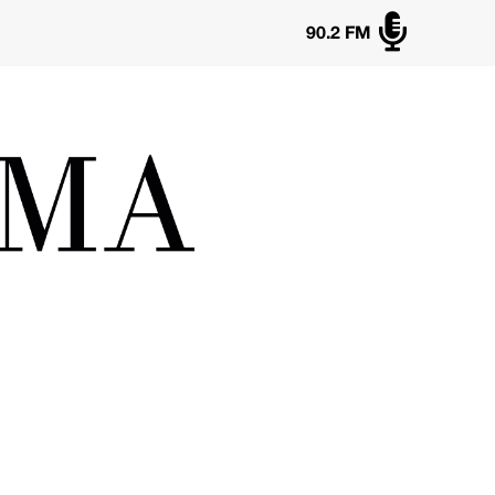

90.2 FM