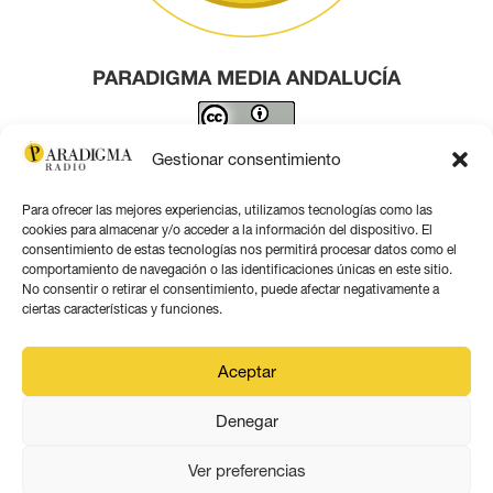
PARADIGMA MEDIA ANDALUCÍA
Este obra está bajo una
licencia de Creative Commons
Gestionar consentimiento
Reconocimiento 4.0 Internacional
.
Para ofrecer las mejores experiencias, utilizamos tecnologías como las
Contacto por correo
cookies para almacenar y/o acceder a la información del dispositivo. El
consentimiento de estas tecnologías nos permitirá procesar datos como el
comportamiento de navegación o las identificaciones únicas en este sitio.
No consentir o retirar el consentimiento, puede afectar negativamente a
ciertas características y funciones.
Aviso legal
Aceptar
Política de privacidad
Denegar
Política de coookies
Ver preferencias