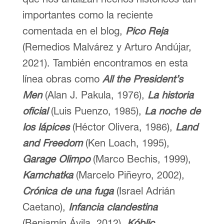
importantes como la reciente
comentada en el blog,
Pico Reja
(Remedios Malvárez y Arturo Andújar,
2021). También encontramos en esta
línea obras como
All the President’s
Men
(Alan J. Pakula, 1976),
La historia
oficial
(Luis Puenzo, 1985),
La noche de
los lápices
(Héctor Olivera, 1986),
Land
and Freedom
(Ken Loach, 1995),
Garage Olimpo
(Marco Bechis, 1999),
Kamchatka
(Marcelo Piñeyro, 2002),
Crónica de una fuga
(Israel Adrián
Caetano),
Infancia clandestina
(Benjamín Ávila, 2012),
Kóblic