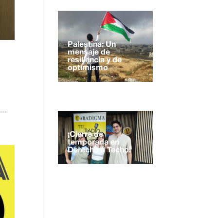
Palestina: Un
mensaje de
resiliencia y de
optimismo
...
¡Cierre de
temporada en
Derecho a Techo!