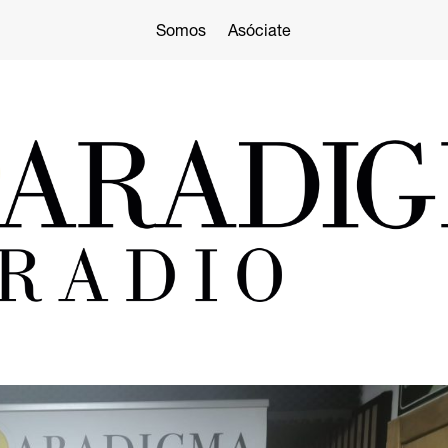
Somos
Asóciate