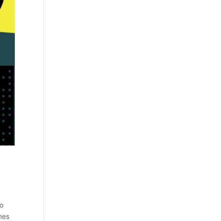
no
nes