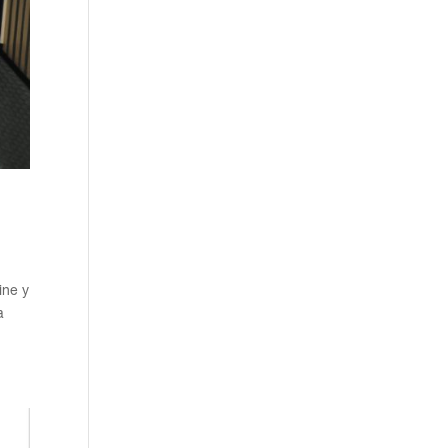
ine y
a