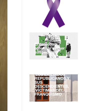
El derecho a
enfermar sin ser
sospechoso
EL DERECHO A LA
NACIONALIDAD.
LOS EXILIADOS
REPUBLICANOS Y
SUS
DESCENDIENTES,
VÍCTIMAS DEL
FRANQUISMO