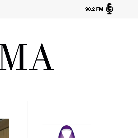

90.2 FM