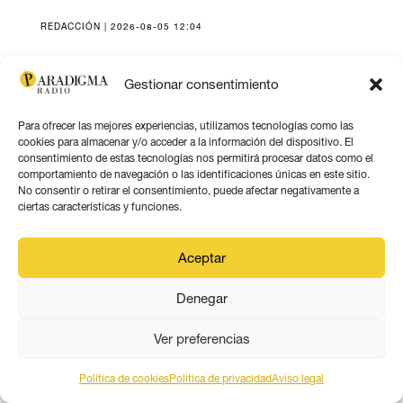
REDACCIÓN | 2026-08-05 12:04
Gestionar consentimiento
Para ofrecer las mejores experiencias, utilizamos tecnologías como las
cookies para almacenar y/o acceder a la información del dispositivo. El
consentimiento de estas tecnologías nos permitirá procesar datos como el
comportamiento de navegación o las identificaciones únicas en este sitio.
No consentir o retirar el consentimiento, puede afectar negativamente a
ciertas características y funciones.
Aceptar
EL DERECHO A LA
Denegar
NACIONALIDAD. LOS
Ver preferencias
EXILIADOS REPUBLICANOS Y
SUS DESCENDIENTES,
Política de cookies
Politica de privacidad
Aviso legal
VÍCTIMAS DEL FRANQUISMO