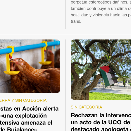
perpetúa estereotipos dañinos, 
también contribuye a un clima d
hostilidad y violencia hacia las 
trans.
ERRA Y SIN CATEGORIA
SIN CATEGORIA
stas en Acción alerta
Rechazan la interven
 «una explotación
un acto de la UCO de
ntensiva amenaza el
destacado apologeta 
de Bujalance»