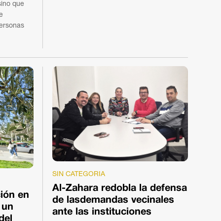
sino que
e
personas
SIN CATEGORIA
Al-Zahara redobla la defensa
ción en
de lasdemandas vecinales
 un
ante las instituciones
del