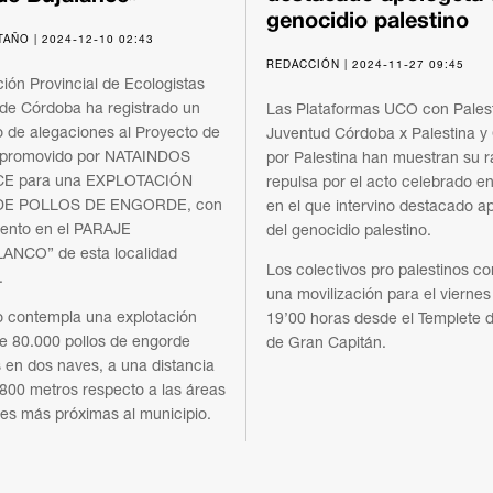
genocidio palestino
AÑO | 2024-12-10 02:43
REDACCIÓN | 2024-11-27 09:45
ión Provincial de Ecologistas
de Córdoba ha registrado un
Las Plataformas UCO con Palest
de alegaciones al Proyecto de
Juventud Córdoba x Palestina y
 promovido por NATAINDOS
por Palestina han muestran su r
E para una EXPLOTACIÓN
repulsa por el acto celebrado e
DE POLLOS DE ENGORDE, con
en el que intervino destacado a
ento en el PARAJE
del genocidio palestino.
ANCO” de esta localidad
Los colectivos pro palestinos c
.
una movilización para el viernes
o contempla una explotación
19’00 horas desde el Templete d
de 80.000 pollos de engorde
de Gran Capitán.
 en dos naves, a una distancia
e 800 metros respecto a las áreas
les más próximas al municipio.