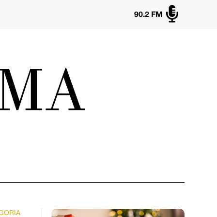

90.2 FM
EGORIA