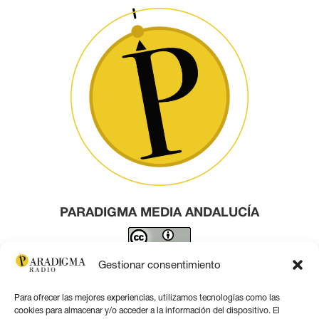
PARADIGMA MEDIA ANDALUCÍA
Este obra está bajo una
licencia de Creative Commons
Gestionar consentimiento
Reconocimiento 4.0 Internacional
.
Para ofrecer las mejores experiencias, utilizamos tecnologías como las
Contacto por correo
cookies para almacenar y/o acceder a la información del dispositivo. El