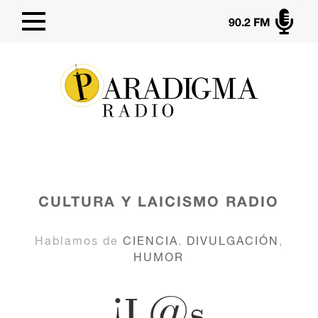

90.2 FM
CULTURA Y LAICISMO
RADIO
Hablamos de
CIENCIA
,
DIVULGACIÓN
,
HUMOR
¡L@s