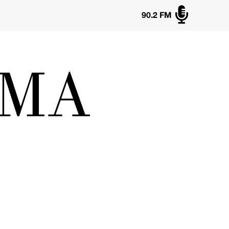

90.2 FM