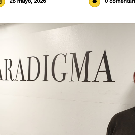
28 mayo, 2026
0 comentar

