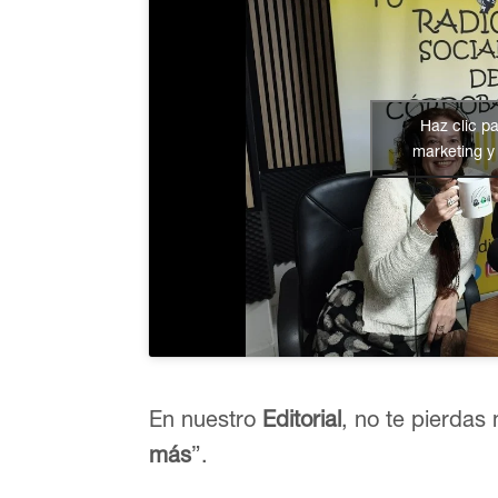
Haz clic p
marketing y 
En nuestro
Editorial
, no te pierdas
más
”.