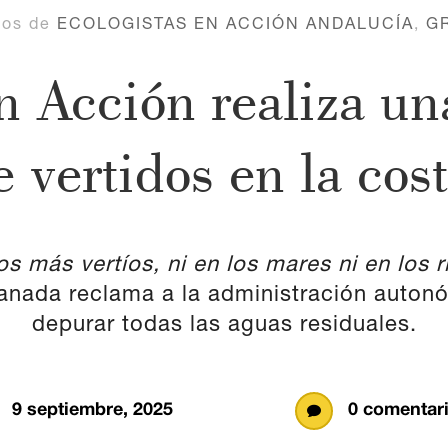
mos de
ECOLOGISTAS EN ACCIÓN ANDALUCÍA
,
G
en Acción realiza u
 vertidos en la cos
 más vertíos, ni en los mares ni en los r
anada reclama a la administración autonóm
depurar todas las aguas residuales.
9 septiembre, 2025
0 comentar
