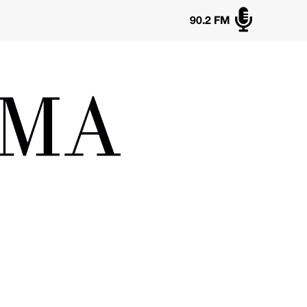

90.2 FM