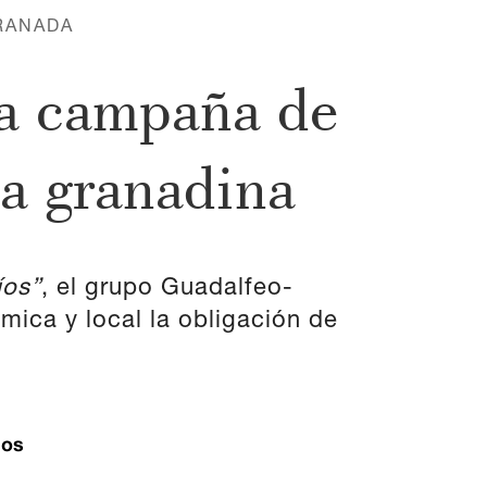
RANADA
na campaña de
ta granadina
íos”
, el grupo Guadalfeo-
ica y local la obligación de
ios