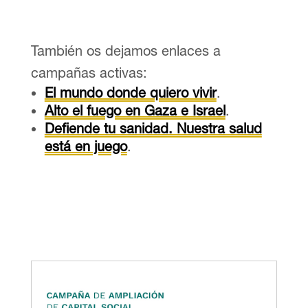
También os dejamos enlaces a
campañas activas:
El mundo donde quiero vivir
.
Alto el fuego en Gaza e Israel
.
Defiende tu sanidad. Nuestra salud
está en juego
.