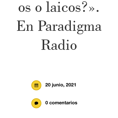
os o laicos?».
En Paradigma
Radio
20 junio, 2021

0 comentarios
