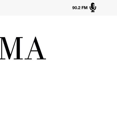

90.2 FM