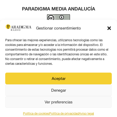
PARADIGMA MEDIA ANDALUCÍA
Este obra está bajo una
licencia de Creative Commons
Gestionar consentimiento
Reconocimiento 4.0 Internacional
.
Para ofrecer las mejores experiencias, utilizamos tecnologías como las
Contacto por correo
cookies para almacenar y/o acceder a la información del dispositivo. El
consentimiento de estas tecnologías nos permitirá procesar datos como el
comportamiento de navegación o las identificaciones únicas en este sitio.
No consentir o retirar el consentimiento, puede afectar negativamente a
ciertas características y funciones.
Aviso legal
Aceptar
Política de privacidad
Denegar
Política de coookies
Ver preferencias
Política de cookies
Politica de privacidad
Aviso legal