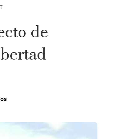
T
ecto de
ibertad
ios