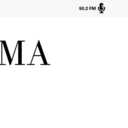

90.2 FM