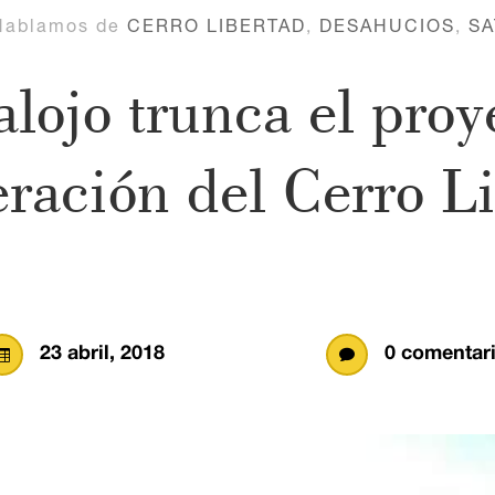
Hablamos de
CERRO LIBERTAD
,
DESAHUCIOS
,
SA
alojo trunca el proy
ración del Cerro L
23 abril, 2018
0 comentar

