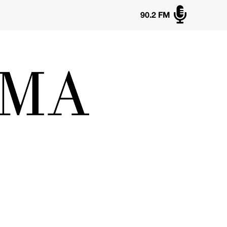

90.2 FM