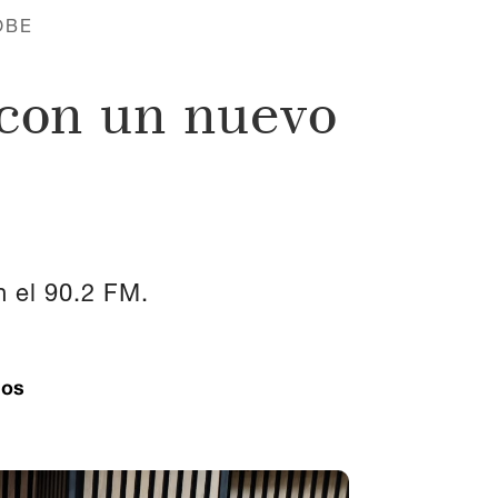
OBE
 con un nuevo
n el 90.2 FM.
ios