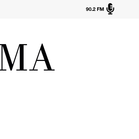

90.2 FM