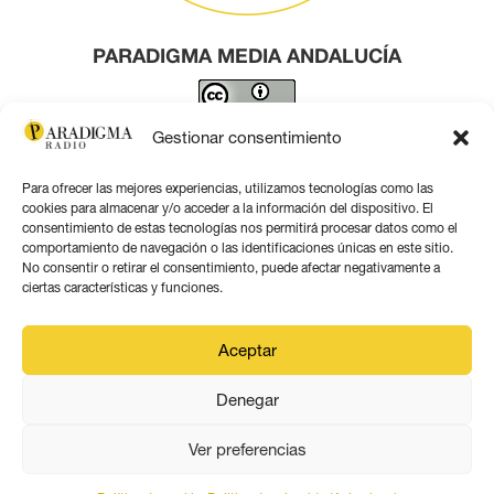
PARADIGMA MEDIA ANDALUCÍA
Este obra está bajo una
licencia de Creative Commons
Gestionar consentimiento
Reconocimiento 4.0 Internacional
.
Para ofrecer las mejores experiencias, utilizamos tecnologías como las
Contacto por correo
cookies para almacenar y/o acceder a la información del dispositivo. El
consentimiento de estas tecnologías nos permitirá procesar datos como el
comportamiento de navegación o las identificaciones únicas en este sitio.
No consentir o retirar el consentimiento, puede afectar negativamente a
ciertas características y funciones.
Aviso legal
Aceptar
Política de privacidad
Denegar
Política de coookies
Ver preferencias