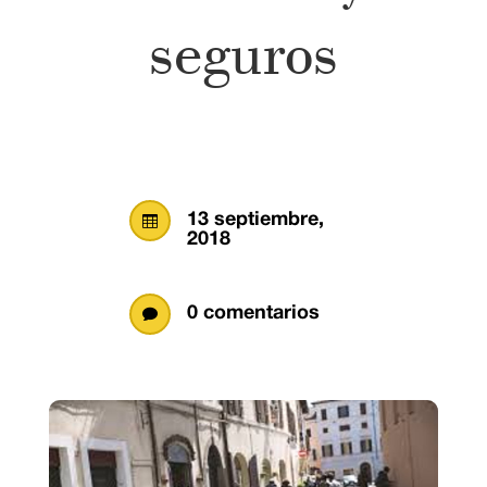
seguros
13 septiembre,

2018
0 comentarios
