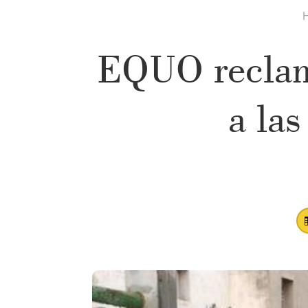
EQUO reclam
a la