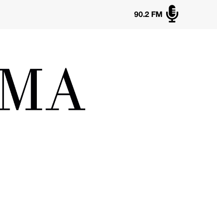

90.2 FM