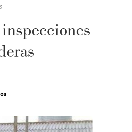
S
inspecciones
deras
ios