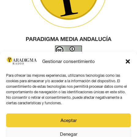
PARADIGMA MEDIA ANDALUCÍA
Este obra está bajo una
licencia de Creative Commons
Gestionar consentimiento
Reconocimiento 4.0 Internacional
.
Para ofrecer las mejores experiencias, utilizamos tecnologías como las
Contacto por correo
cookies para almacenar y/o acceder a la información del dispositivo. El
consentimiento de estas tecnologías nos permitirá procesar datos como el
comportamiento de navegación o las identificaciones únicas en este sitio.
No consentir o retirar el consentimiento, puede afectar negativamente a
ciertas características y funciones.
Aviso legal
Aceptar
Política de privacidad
Denegar