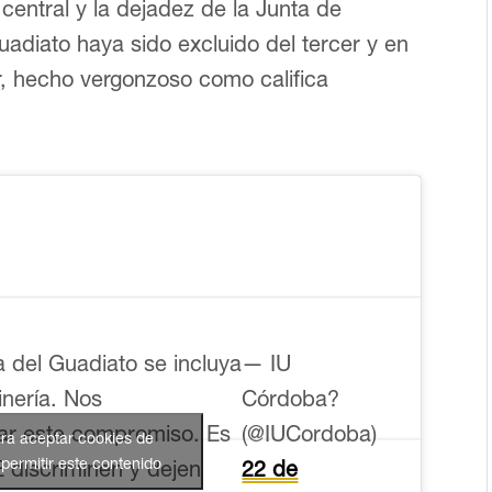
central y la dejadez de la Junta de
adiato haya sido excluido del tercer y en
ir, hecho vergonzoso como califica
 del Guadiato se incluya
— IU
inería. Nos
Córdoba?
rar este compromiso. Es
(@IUCordoba)
ara aceptar cookies de
permitir este contenido
discriminen y dejen
22 de