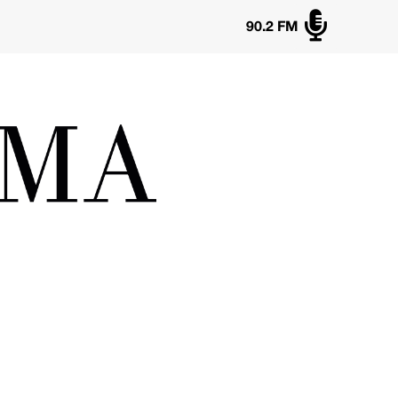

90.2 FM