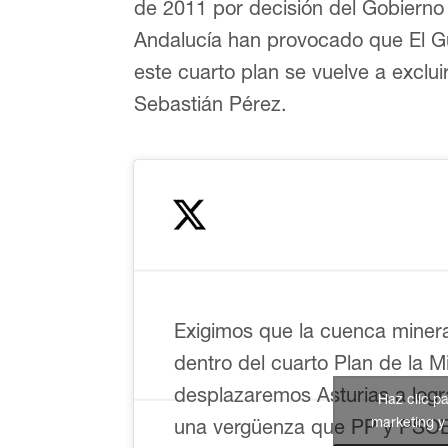
de 2011 por decisión del Gobierno 
Andalucía han provocado que El Gu
este cuarto plan se vuelve a exclu
Sebastián Pérez.
Exigimos que la cuenca minera
dentro del cuarto Plan de la M
desplazaremos Asturias a log
Haz clic p
marketing y 
una vergüenza que PP y PSOE 