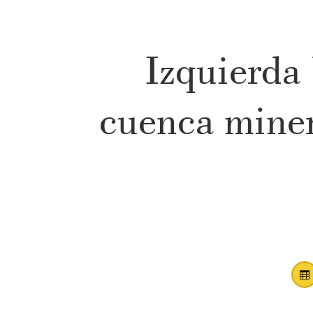
Izquierda 
cuenca miner
