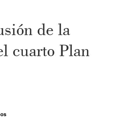
usión de la
l cuarto Plan
ios