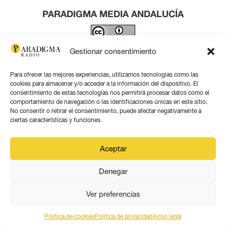
PARADIGMA MEDIA ANDALUCÍA
Este obra está bajo una
licencia de Creative Commons
Gestionar consentimiento
Reconocimiento 4.0 Internacional
.
Para ofrecer las mejores experiencias, utilizamos tecnologías como las
Contacto por correo
cookies para almacenar y/o acceder a la información del dispositivo. El
consentimiento de estas tecnologías nos permitirá procesar datos como el
comportamiento de navegación o las identificaciones únicas en este sitio.
No consentir o retirar el consentimiento, puede afectar negativamente a
ciertas características y funciones.
Aviso legal
Aceptar
Política de privacidad
Denegar
Política de coookies
Ver preferencias
Política de cookies
Politica de privacidad
Aviso legal