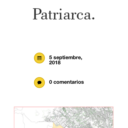
Patriarca.
5 septiembre,

2018
0 comentarios
