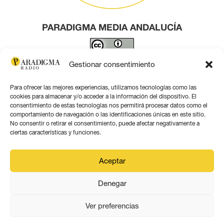
PARADIGMA MEDIA ANDALUCÍA
Este obra está bajo una
licencia de Creative Commons
Gestionar consentimiento
Reconocimiento 4.0 Internacional
.
Para ofrecer las mejores experiencias, utilizamos tecnologías como las
Contacto por correo
cookies para almacenar y/o acceder a la información del dispositivo. El
consentimiento de estas tecnologías nos permitirá procesar datos como el
comportamiento de navegación o las identificaciones únicas en este sitio.
No consentir o retirar el consentimiento, puede afectar negativamente a
ciertas características y funciones.
Aviso legal
Aceptar
Política de privacidad
Denegar
Política de coookies
Ver preferencias