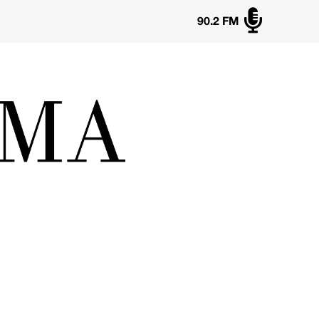

90.2 FM