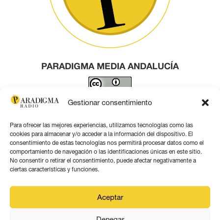
PARADIGMA MEDIA ANDALUCÍA
Este obra está bajo una
licencia de Creative Commons
Gestionar consentimiento
Reconocimiento 4.0 Internacional
.
Para ofrecer las mejores experiencias, utilizamos tecnologías como las
Contacto por correo
cookies para almacenar y/o acceder a la información del dispositivo. El
consentimiento de estas tecnologías nos permitirá procesar datos como el
comportamiento de navegación o las identificaciones únicas en este sitio.
No consentir o retirar el consentimiento, puede afectar negativamente a
ciertas características y funciones.
Aviso legal
Aceptar
Política de privacidad
Denegar