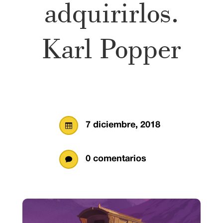
adquirirlos.
Karl Popper
7 diciembre, 2018

0 comentarios
