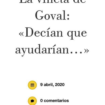
Goval:
«Decían que
ayudarían…»
9 abril, 2020

0 comentarios
