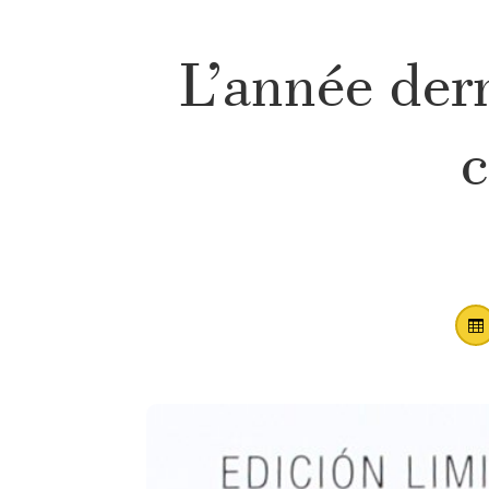
L’année der
c
