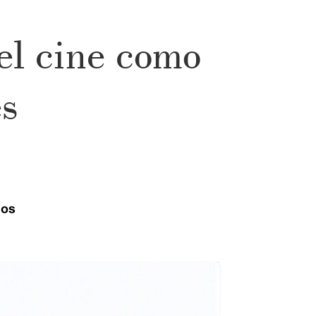
el cine como
es
ios