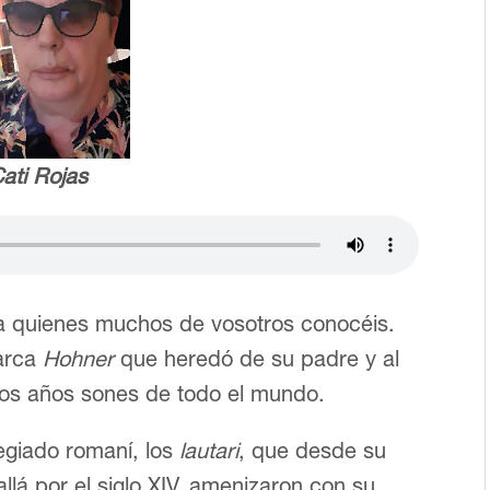
ati Rojas
 a quienes muchos de vosotros conocéis.
marca
Hohner
que heredó de su padre y al
os años sones de todo el mundo.
egiado romaní, los
lautari
, que desde su
llá por el siglo XIV, amenizaron con su