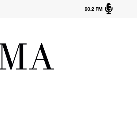

90.2 FM