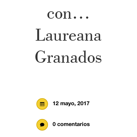
con…
Laureana
Granados
12 mayo, 2017

0 comentarios
