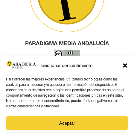
PARADIGMA MEDIA ANDALUCÍA
Este obra está bajo una
licencia de Creative Commons
Gestionar consentimiento
Reconocimiento 4.0 Internacional
.
Para ofrecer las mejores experiencias, utilizamos tecnologías como las
Contacto por correo
cookies para almacenar y/o acceder a la información del dispositivo. El
consentimiento de estas tecnologías nos permitirá procesar datos como el
comportamiento de navegación o las identificaciones únicas en este sitio.
No consentir o retirar el consentimiento, puede afectar negativamente a
ciertas características y funciones.
Aviso legal
Aceptar
Política de privacidad