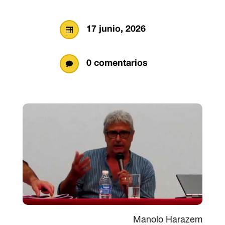
17 junio, 2026

0 comentarios

Manolo Harazem