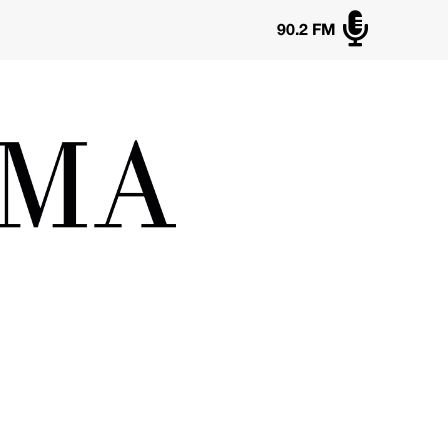

90.2 FM