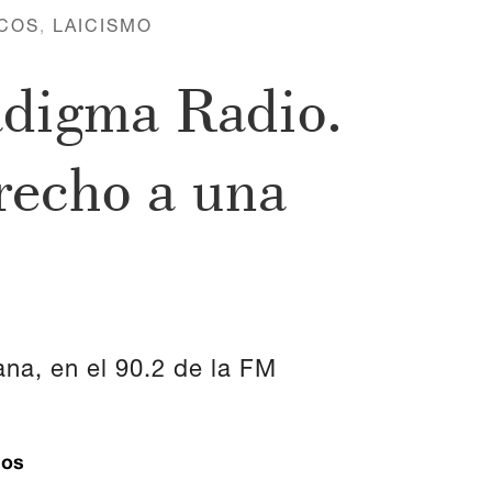
COS
,
LAICISMO
adigma Radio.
recho a una
na, en el 90.2 de la FM
ios