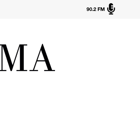

90.2 FM