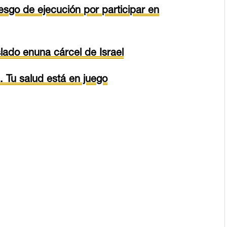
esgo de ejecución por participar en
ado enuna cárcel de Israel
. Tu salud está en juego