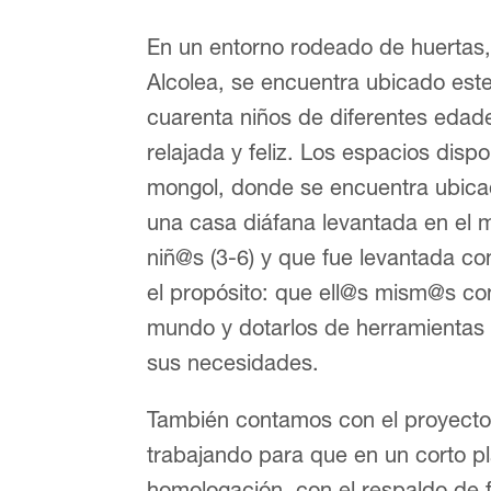
En un entorno rodeado de huertas, 
Alcolea, se encuentra ubicado este
cuarenta niños de diferentes edad
relajada y feliz. Los espacios dis
mongol, donde se encuentra ubicad
una casa diáfana levantada en el 
niñ@s (3-6) y que fue levantada c
el propósito: que ell@s mism@s co
mundo y dotarlos de herramientas 
sus necesidades.
También contamos con el proyecto 
trabajando para que en un corto p
homologación, con el respaldo de fa