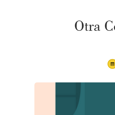
Otra C
