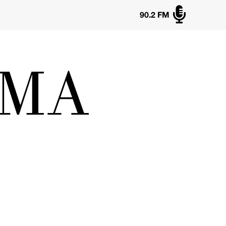

90.2 FM