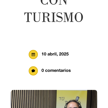
TURISMO
10 abril, 2025

0 comentarios
